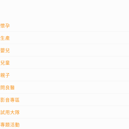
懷孕
生產
嬰兒
兒童
親子
問良醫
影音專區
試用大隊
專題活動