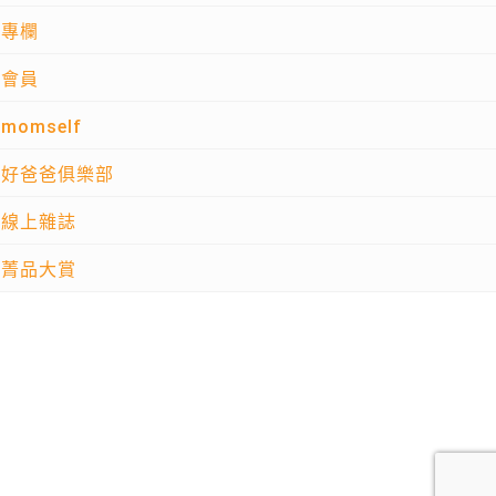
專欄
會員
momself
好爸爸俱樂部
線上雜誌
菁品大賞