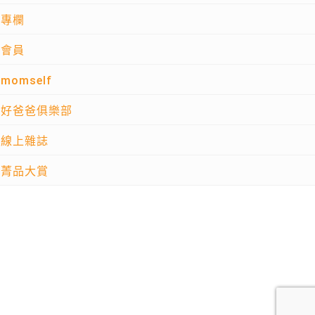
專欄
會員
momself
好爸爸俱樂部
線上雜誌
菁品大賞