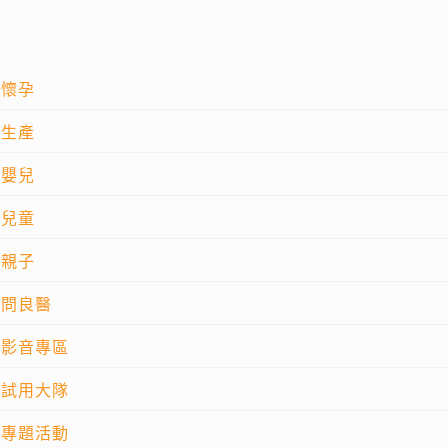
懷孕
生產
嬰兒
兒童
親子
問良醫
影音專區
試用大隊
專題活動