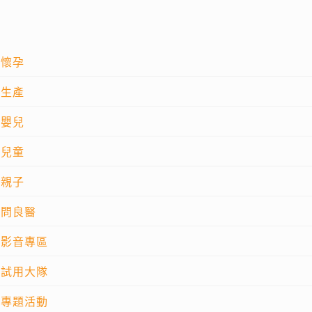
懷孕
生產
嬰兒
兒童
親子
問良醫
影音專區
試用大隊
專題活動