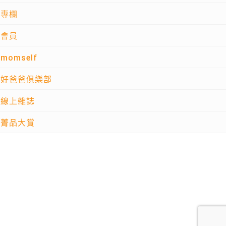
專欄
會員
momself
好爸爸俱樂部
線上雜誌
菁品大賞