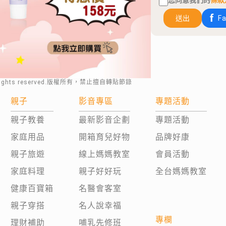
您同意我們的
條款
送出
F
rights reserved.版權所有，禁止擅自轉貼節錄
親子
影音專區
專題活動
親子教養
最新影音企劃
專題活動
家庭用品
開箱育兒好物
品牌好康
親子旅遊
線上媽媽教室
會員活動
家庭料理
親子好好玩
全台媽媽教室
健康百寶箱
名醫會客室
親子穿搭
名人說幸福
專欄
理財補助
哺乳先修班