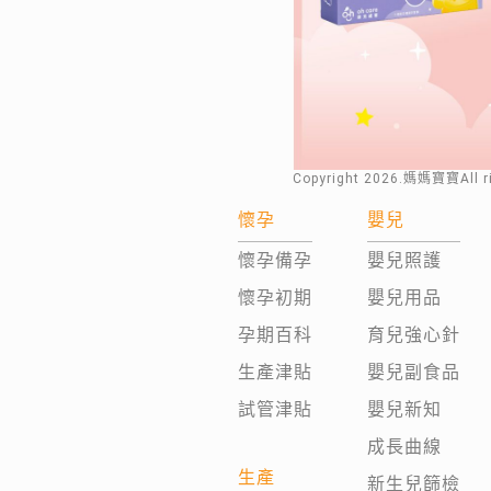
Copyright
2026
.媽媽寶寶All 
懷孕
嬰兒
懷孕備孕
嬰兒照護
懷孕初期
嬰兒用品
孕期百科
育兒強心針
生產津貼
嬰兒副食品
試管津貼
嬰兒新知
成長曲線
生產
新生兒篩檢