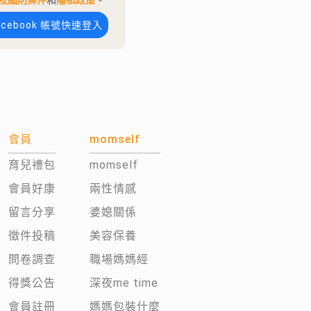
及細則條件
和
隱私政策
。
acebook 帳號快速登入
會員
momself
育兒禮包
momself
會員好康
兩性情感
留言分享
婆媳關係
徵件投稿
美容保養
問卷調查
職場媽媽經
得獎公告
深夜me time
會員註冊
媽媽包裝什麼