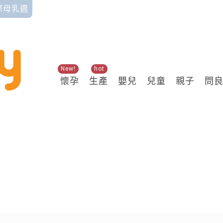
國際母乳週
New!
hot
懷孕
生產
嬰兒
兒童
親子
問
關鍵熱搜