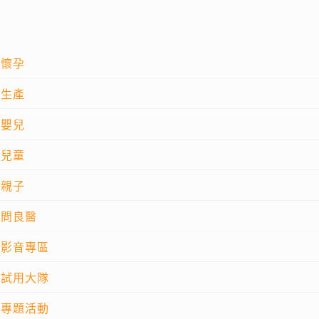
懷孕
生產
嬰兒
兒童
親子
問良醫
影音專區
試用大隊
專題活動