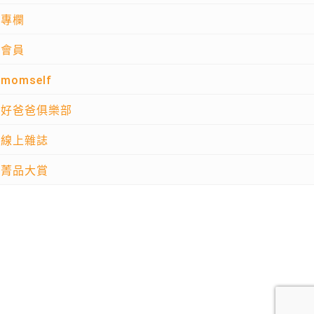
專欄
會員
momself
好爸爸俱樂部
線上雜誌
菁品大賞