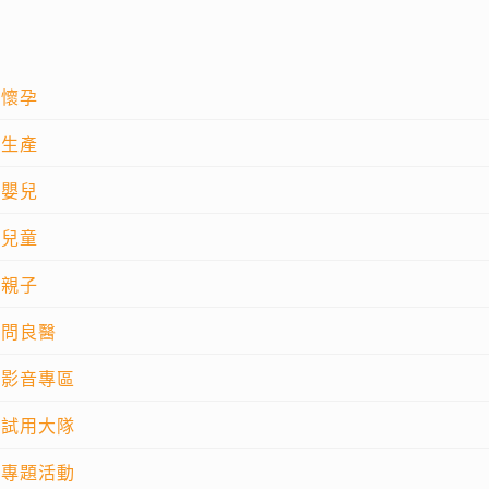
懷孕
生產
嬰兒
兒童
親子
問良醫
影音專區
試用大隊
專題活動