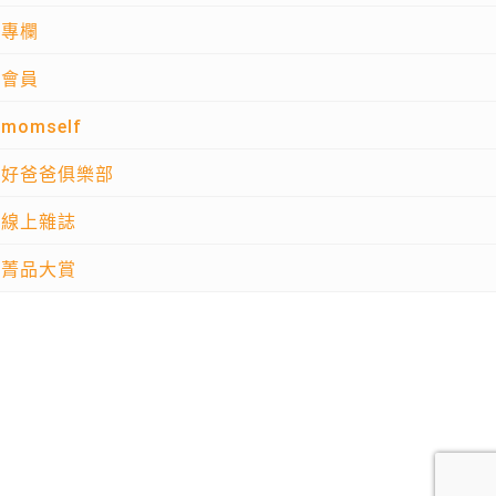
專欄
會員
momself
好爸爸俱樂部
線上雜誌
菁品大賞