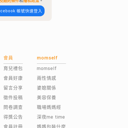
及細則條件
和
隱私政策
。
acebook 帳號快速登入
會員
momself
育兒禮包
momself
會員好康
兩性情感
留言分享
婆媳關係
徵件投稿
美容保養
問卷調查
職場媽媽經
得獎公告
深夜me time
會員註冊
媽媽包裝什麼