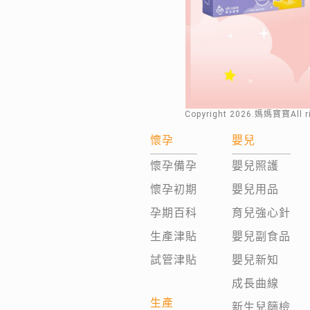
Copyright
2026
.媽媽寶寶All 
懷孕
嬰兒
懷孕備孕
嬰兒照護
懷孕初期
嬰兒用品
孕期百科
育兒強心針
生產津貼
嬰兒副食品
試管津貼
嬰兒新知
成長曲線
生產
新生兒篩檢