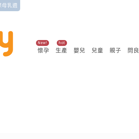
國際母乳週
New!
hot
懷孕
生產
嬰兒
兒童
親子
問
關鍵熱搜