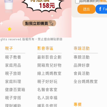
您同意我們的
條款
送出
F
rights reserved.版權所有，禁止擅自轉貼節錄
親子
影音專區
專題活動
親子教養
最新影音企劃
專題活動
家庭用品
開箱育兒好物
品牌好康
親子旅遊
線上媽媽教室
會員活動
家庭料理
親子好好玩
全台媽媽教室
健康百寶箱
名醫會客室
親子穿搭
名人說幸福
專欄
理財補助
哺乳先修班