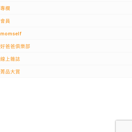
專欄
會員
momself
好爸爸俱樂部
線上雜誌
菁品大賞