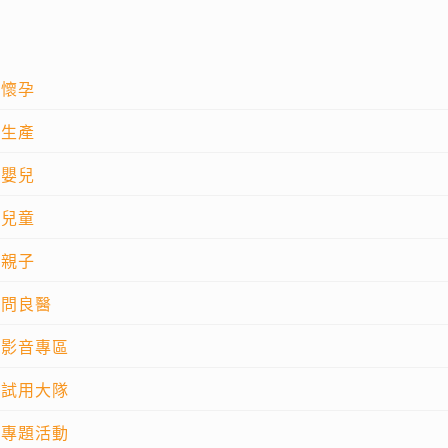
懷孕
生產
嬰兒
兒童
親子
問良醫
影音專區
試用大隊
專題活動