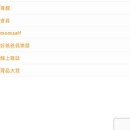
專欄
會員
momself
好爸爸俱樂部
線上雜誌
菁品大賞