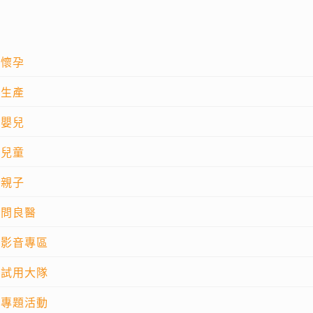
懷孕
生產
嬰兒
兒童
親子
問良醫
影音專區
試用大隊
專題活動