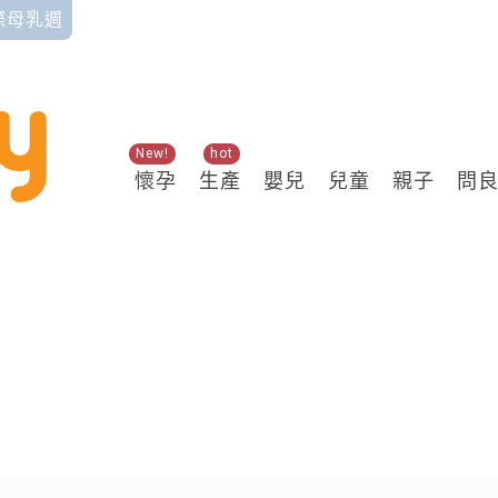
國際母乳週
New!
hot
懷孕
生產
嬰兒
兒童
親子
問
關鍵熱搜