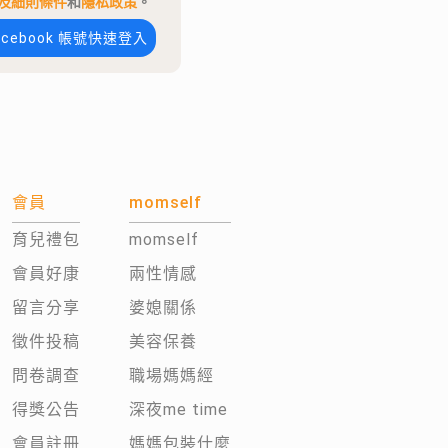
及細則條件
和
隱私政策
。
acebook 帳號快速登入
會員
momself
育兒禮包
momself
會員好康
兩性情感
留言分享
婆媳關係
徵件投稿
美容保養
問卷調查
職場媽媽經
得獎公告
深夜me time
會員註冊
媽媽包裝什麼