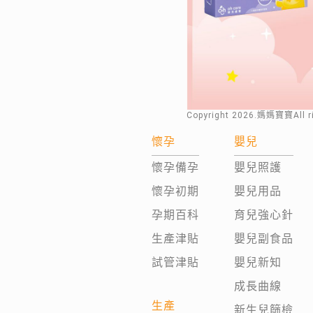
Copyright
2026
.媽媽寶寶All 
懷孕
嬰兒
懷孕備孕
嬰兒照護
懷孕初期
嬰兒用品
孕期百科
育兒強心針
生產津貼
嬰兒副食品
試管津貼
嬰兒新知
成長曲線
生產
新生兒篩檢