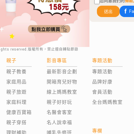
您同意我們的
條款
送出
F
rights reserved.版權所有，禁止擅自轉貼節錄
親子
影音專區
專題活動
親子教養
最新影音企劃
專題活動
家庭用品
開箱育兒好物
品牌好康
親子旅遊
線上媽媽教室
會員活動
家庭料理
親子好好玩
全台媽媽教室
健康百寶箱
名醫會客室
親子穿搭
名人說幸福
專欄
理財補助
哺乳先修班