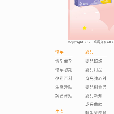
Copyright
2026
.媽媽寶寶All 
懷孕
嬰兒
懷孕備孕
嬰兒照護
懷孕初期
嬰兒用品
孕期百科
育兒強心針
生產津貼
嬰兒副食品
試管津貼
嬰兒新知
成長曲線
生產
新生兒篩檢