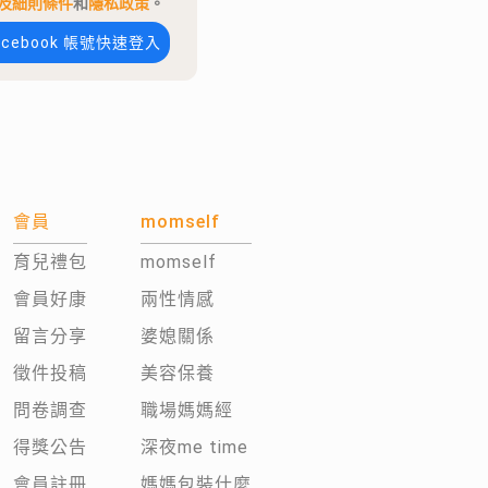
及細則條件
和
隱私政策
。
acebook 帳號快速登入
會員
momself
育兒禮包
momself
會員好康
兩性情感
留言分享
婆媳關係
徵件投稿
美容保養
問卷調查
職場媽媽經
得獎公告
深夜me time
會員註冊
媽媽包裝什麼