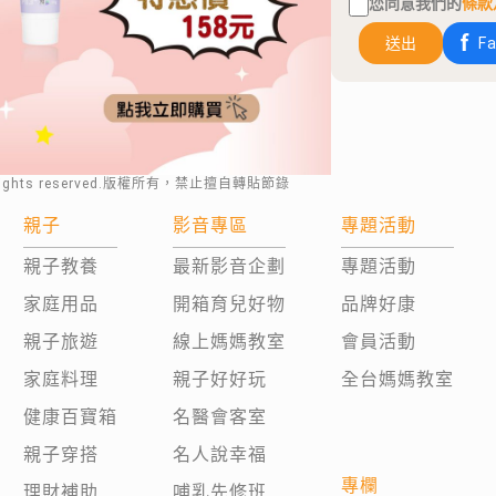
您同意我們的
條款
送出
F
rights reserved.版權所有，禁止擅自轉貼節錄
親子
影音專區
專題活動
親子教養
最新影音企劃
專題活動
家庭用品
開箱育兒好物
品牌好康
親子旅遊
線上媽媽教室
會員活動
家庭料理
親子好好玩
全台媽媽教室
健康百寶箱
名醫會客室
親子穿搭
名人說幸福
專欄
理財補助
哺乳先修班