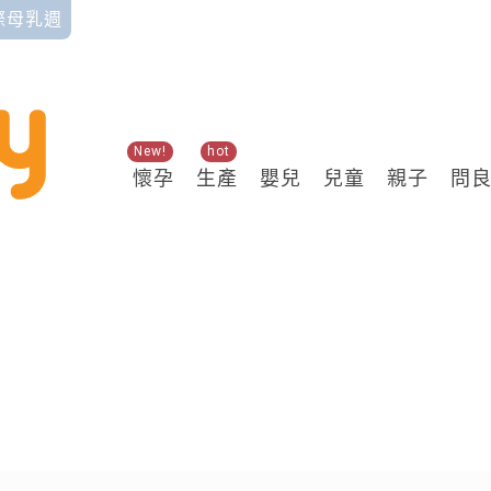
國際母乳週
New!
hot
懷孕
生產
嬰兒
兒童
親子
問
關鍵熱搜