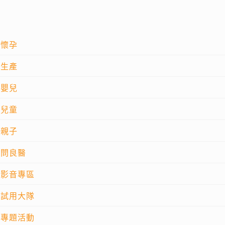
懷孕
生產
嬰兒
兒童
親子
問良醫
影音專區
試用大隊
專題活動