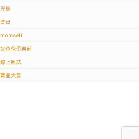
專欄
會員
momself
好爸爸俱樂部
線上雜誌
菁品大賞