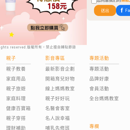
您同意我們的
條款
送出
F
rights reserved.版權所有，禁止擅自轉貼節錄
親子
影音專區
專題活動
親子教養
最新影音企劃
專題活動
家庭用品
開箱育兒好物
品牌好康
親子旅遊
線上媽媽教室
會員活動
家庭料理
親子好好玩
全台媽媽教室
健康百寶箱
名醫會客室
親子穿搭
名人說幸福
專欄
理財補助
哺乳先修班