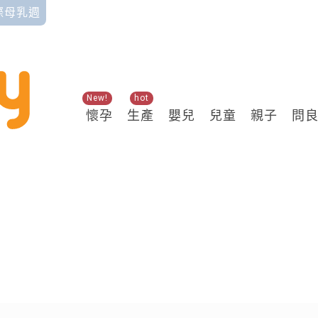
國際母乳週
New!
hot
懷孕
生產
嬰兒
兒童
親子
問
關鍵熱搜
醇