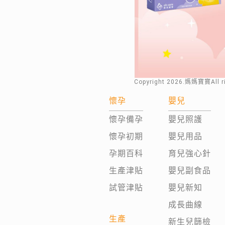
Copyright
2026
.媽媽寶寶All 
懷孕
嬰兒
懷孕備孕
嬰兒照護
懷孕初期
嬰兒用品
孕期百科
育兒強心針
生產津貼
嬰兒副食品
試管津貼
嬰兒新知
成長曲線
生產
新生兒篩檢