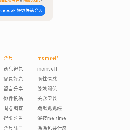
及細則條件
和
隱私政策
。
acebook 帳號快速登入
會員
momself
育兒禮包
momself
會員好康
兩性情感
留言分享
婆媳關係
徵件投稿
美容保養
問卷調查
職場媽媽經
得獎公告
深夜me time
會員註冊
媽媽包裝什麼