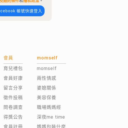
及細則條件
和
隱私政策
。
acebook 帳號快速登入
會員
momself
育兒禮包
momself
會員好康
兩性情感
留言分享
婆媳關係
徵件投稿
美容保養
問卷調查
職場媽媽經
得獎公告
深夜me time
會員註冊
媽媽包裝什麼