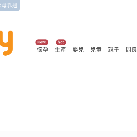
國際母乳週
New!
hot
懷孕
生產
嬰兒
兒童
親子
問
關鍵熱搜