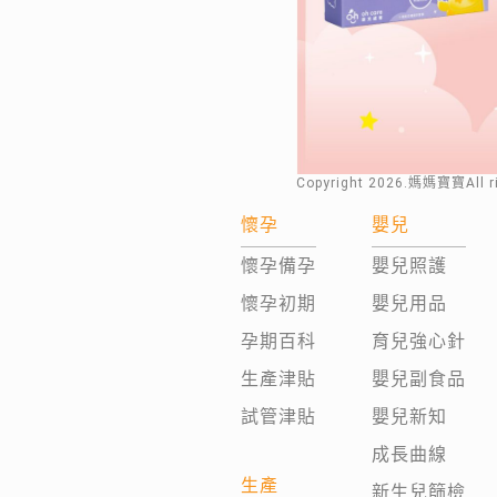
Copyright
2026
.媽媽寶寶All 
懷孕
嬰兒
懷孕備孕
嬰兒照護
懷孕初期
嬰兒用品
孕期百科
育兒強心針
生產津貼
嬰兒副食品
試管津貼
嬰兒新知
成長曲線
生產
新生兒篩檢