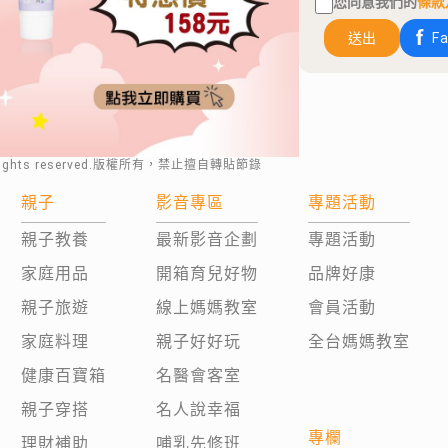
您同意我們的
條款
送出
F
rights reserved.版權所有，禁止擅自轉貼節錄
親子
影音專區
專題活動
親子教養
最新影音企劃
專題活動
家庭用品
開箱育兒好物
品牌好康
親子旅遊
線上媽媽教室
會員活動
家庭料理
親子好好玩
全台媽媽教室
健康百寶箱
名醫會客室
親子穿搭
名人說幸福
專欄
理財補助
哺乳先修班