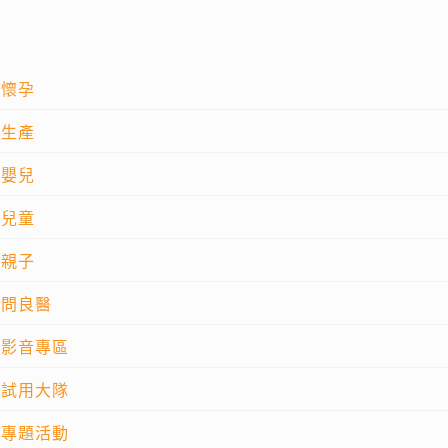
懷孕
生產
嬰兒
兒童
親子
問良醫
影音專區
試用大隊
專題活動