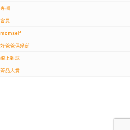
專欄
會員
momself
好爸爸俱樂部
線上雜誌
菁品大賞