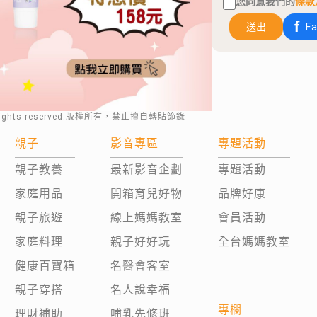
您同意我們的
條款
送出
F
rights reserved.版權所有，禁止擅自轉貼節錄
親子
影音專區
專題活動
親子教養
最新影音企劃
專題活動
家庭用品
開箱育兒好物
品牌好康
親子旅遊
線上媽媽教室
會員活動
家庭料理
親子好好玩
全台媽媽教室
健康百寶箱
名醫會客室
親子穿搭
名人說幸福
專欄
理財補助
哺乳先修班