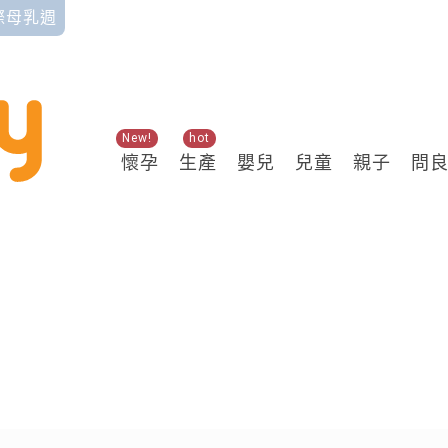
國際母乳週
New!
hot
懷孕
生產
嬰兒
兒童
親子
問
關鍵熱搜