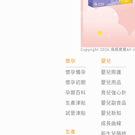
Copyright
2026
.媽媽寶寶All 
懷孕
嬰兒
懷孕備孕
嬰兒照護
懷孕初期
嬰兒用品
孕期百科
育兒強心針
生產津貼
嬰兒副食品
試管津貼
嬰兒新知
成長曲線
生產
新生兒篩檢