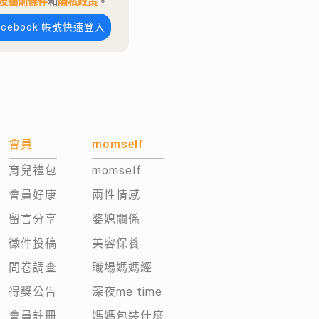
及細則條件
和
隱私政策
。
acebook 帳號快速登入
會員
momself
育兒禮包
momself
會員好康
兩性情感
留言分享
婆媳關係
徵件投稿
美容保養
問卷調查
職場媽媽經
得獎公告
深夜me time
會員註冊
媽媽包裝什麼