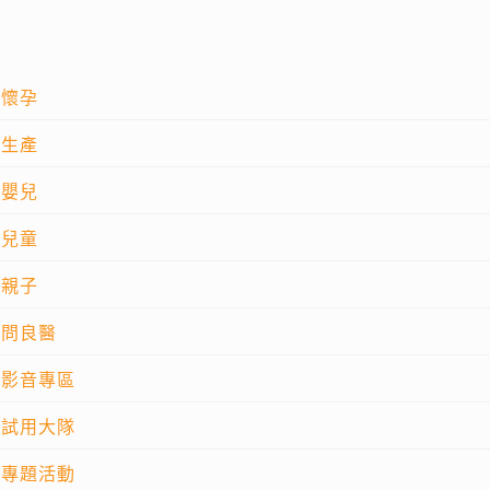
懷孕
生產
嬰兒
兒童
親子
問良醫
影音專區
試用大隊
專題活動