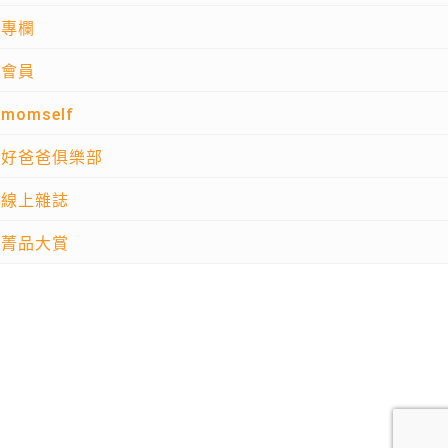
專欄
會員
momself
好爸爸俱樂部
線上雜誌
菁品大賞