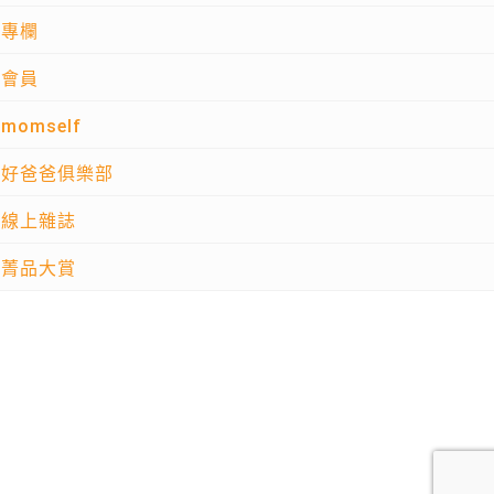
專欄
會員
momself
好爸爸俱樂部
線上雜誌
菁品大賞