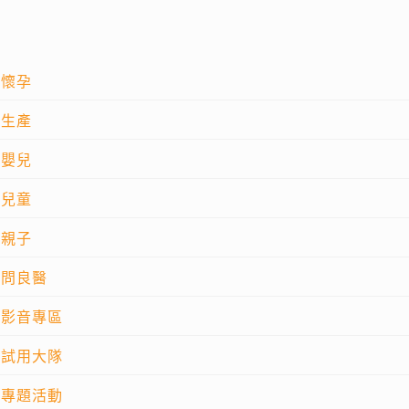
懷孕
生產
嬰兒
兒童
親子
問良醫
影音專區
試用大隊
專題活動