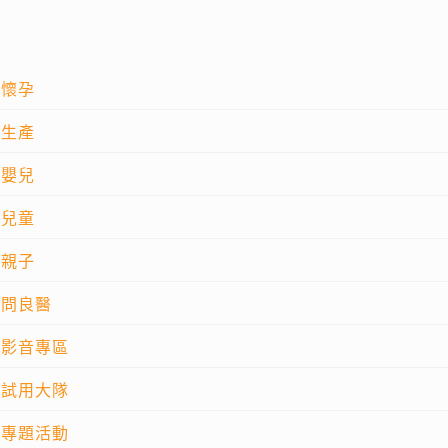
懷孕
生產
嬰兒
兒童
親子
問良醫
影音專區
試用大隊
專題活動