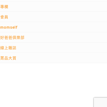
專欄
會員
momself
好爸爸俱樂部
線上雜誌
菁品大賞