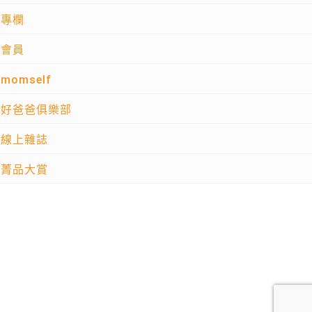
專欄
會員
momself
好爸爸俱樂部
線上雜誌
菁品大賞