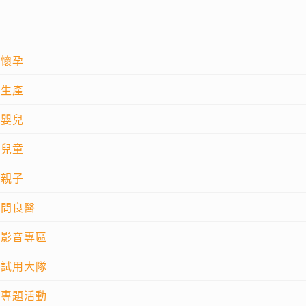
懷孕
生產
嬰兒
兒童
親子
問良醫
影音專區
試用大隊
專題活動