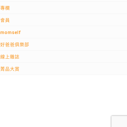
專欄
會員
momself
好爸爸俱樂部
線上雜誌
菁品大賞