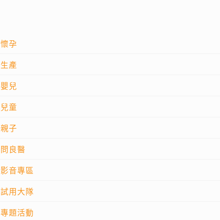
懷孕
生產
嬰兒
兒童
親子
問良醫
影音專區
試用大隊
專題活動