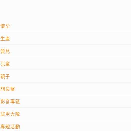
懷孕
生產
嬰兒
兒童
親子
問良醫
影音專區
試用大隊
專題活動