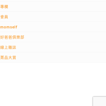
專欄
會員
momself
好爸爸俱樂部
線上雜誌
菁品大賞