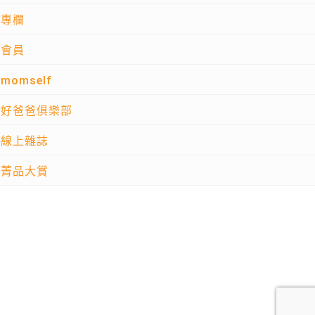
專欄
會員
momself
好爸爸俱樂部
線上雜誌
菁品大賞