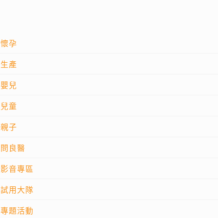
懷孕
生產
嬰兒
兒童
親子
問良醫
影音專區
試用大隊
專題活動