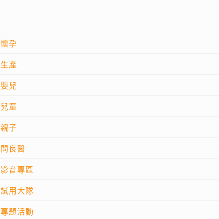
懷孕
生產
嬰兒
兒童
親子
問良醫
影音專區
試用大隊
專題活動