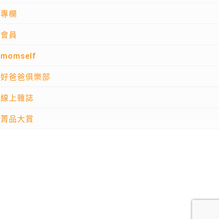
專欄
會員
momself
好爸爸俱樂部
線上雜誌
菁品大賞