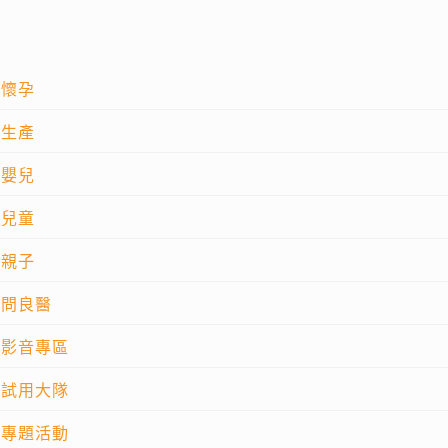
懷孕
生產
嬰兒
兒童
親子
問良醫
影音專區
試用大隊
專題活動