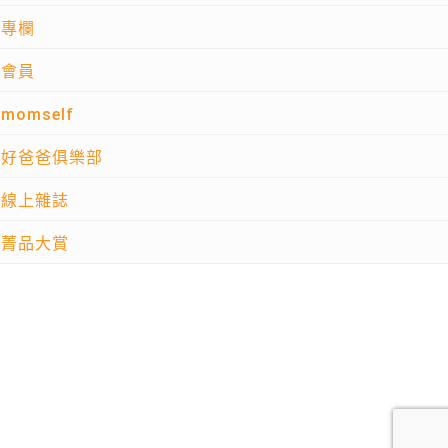
專欄
會員
momself
好爸爸俱樂部
線上雜誌
菁品大賞