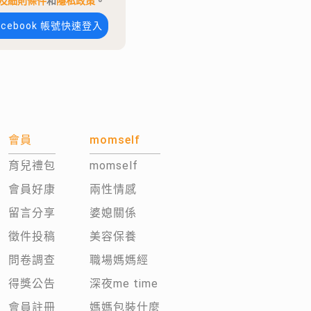
及細則條件
和
隱私政策
。
acebook 帳號快速登入
會員
momself
育兒禮包
momself
會員好康
兩性情感
留言分享
婆媳關係
徵件投稿
美容保養
問卷調查
職場媽媽經
得獎公告
深夜me time
會員註冊
媽媽包裝什麼