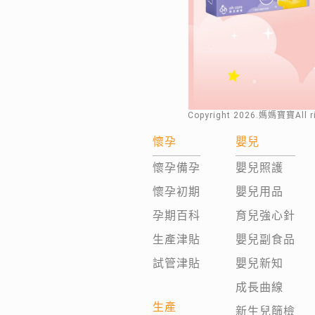
Copyright
2026
.媽媽寶寶All 
懷孕
嬰兒
懷孕備孕
嬰兒照護
懷孕初期
嬰兒用品
孕期百科
育兒強心針
生產津貼
嬰兒副食品
試管津貼
嬰兒新知
成長曲線
生產
新生兒篩檢