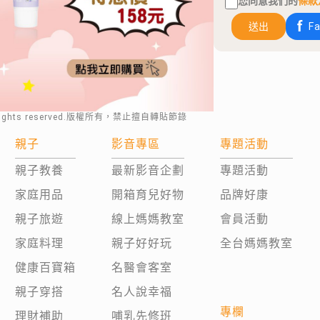
您同意我們的
條款
送出
F
rights reserved.版權所有，禁止擅自轉貼節錄
親子
影音專區
專題活動
親子教養
最新影音企劃
專題活動
家庭用品
開箱育兒好物
品牌好康
親子旅遊
線上媽媽教室
會員活動
家庭料理
親子好好玩
全台媽媽教室
健康百寶箱
名醫會客室
親子穿搭
名人說幸福
專欄
理財補助
哺乳先修班