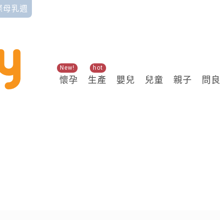
國際母乳週
New!
hot
懷孕
生產
嬰兒
兒童
親子
問
關鍵熱搜