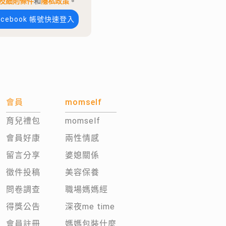
及細則條件
和
隱私政策
。
acebook 帳號快速登入
會員
momself
育兒禮包
momself
會員好康
兩性情感
留言分享
婆媳關係
徵件投稿
美容保養
問卷調查
職場媽媽經
得獎公告
深夜me time
會員註冊
媽媽包裝什麼