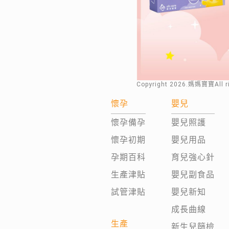
Copyright
2026
.媽媽寶寶All 
懷孕
嬰兒
懷孕備孕
嬰兒照護
懷孕初期
嬰兒用品
孕期百科
育兒強心針
生產津貼
嬰兒副食品
試管津貼
嬰兒新知
成長曲線
生產
新生兒篩檢