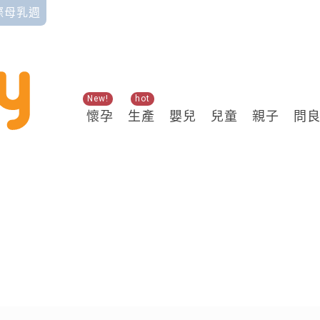
國際母乳週
New!
hot
懷孕
生產
嬰兒
兒童
親子
問
關鍵熱搜