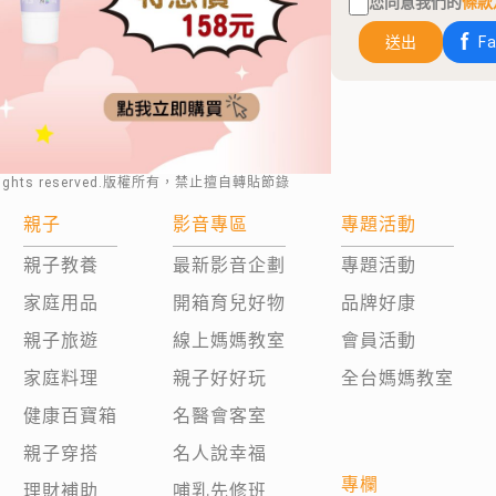
您同意我們的
條款
送出
F
rights reserved.版權所有，禁止擅自轉貼節錄
親子
影音專區
專題活動
親子教養
最新影音企劃
專題活動
家庭用品
開箱育兒好物
品牌好康
親子旅遊
線上媽媽教室
會員活動
家庭料理
親子好好玩
全台媽媽教室
健康百寶箱
名醫會客室
親子穿搭
名人說幸福
專欄
理財補助
哺乳先修班