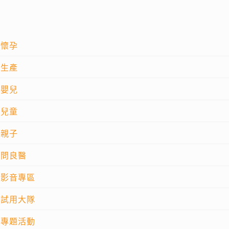
懷孕
生產
嬰兒
兒童
親子
問良醫
影音專區
試用大隊
專題活動