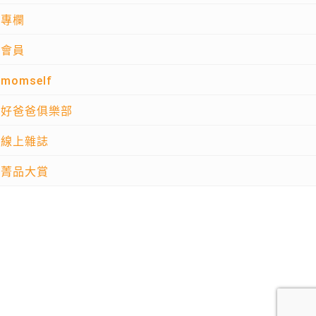
專欄
會員
momself
好爸爸俱樂部
線上雜誌
菁品大賞