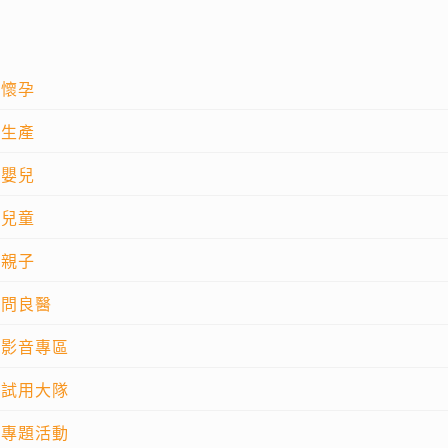
懷孕
生產
嬰兒
兒童
親子
問良醫
影音專區
試用大隊
專題活動