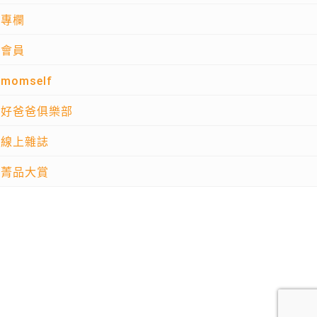
專欄
會員
momself
好爸爸俱樂部
線上雜誌
菁品大賞