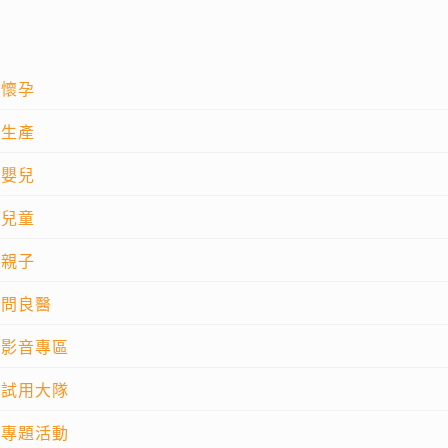
懷孕
生產
嬰兒
兒童
親子
問良醫
影音專區
試用大隊
專題活動