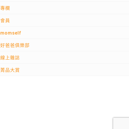
專欄
會員
momself
好爸爸俱樂部
線上雜誌
菁品大賞