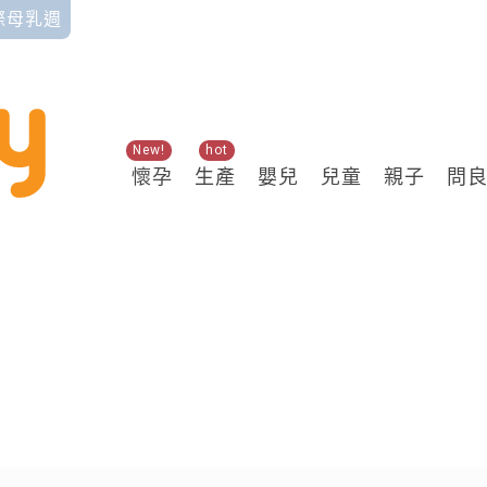
國際母乳週
New!
hot
懷孕
生產
嬰兒
兒童
親子
問
關鍵熱搜