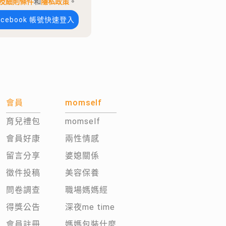
及細則條件
和
隱私政策
。
acebook 帳號快速登入
會員
momself
育兒禮包
momself
會員好康
兩性情感
留言分享
婆媳關係
徵件投稿
美容保養
問卷調查
職場媽媽經
得獎公告
深夜me time
會員註冊
媽媽包裝什麼