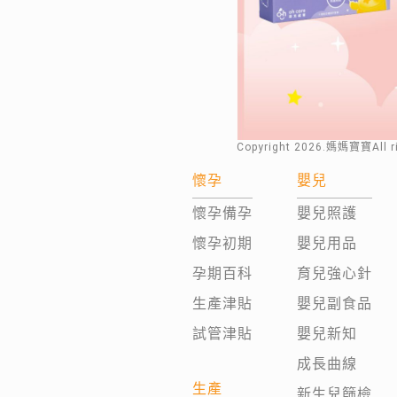
Copyright
2026
.媽媽寶寶All 
懷孕
嬰兒
懷孕備孕
嬰兒照護
懷孕初期
嬰兒用品
孕期百科
育兒強心針
生產津貼
嬰兒副食品
試管津貼
嬰兒新知
成長曲線
生產
新生兒篩檢