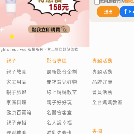
您同意我們的
條款
送出
F
rights reserved.版權所有，禁止擅自轉貼節錄
親子
影音專區
專題活動
親子教養
最新影音企劃
專題活動
家庭用品
開箱育兒好物
品牌好康
親子旅遊
線上媽媽教室
會員活動
家庭料理
親子好好玩
全台媽媽教室
健康百寶箱
名醫會客室
親子穿搭
名人說幸福
專欄
理財補助
哺乳先修班