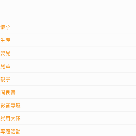
懷孕
生產
嬰兒
兒童
親子
問良醫
影音專區
試用大隊
專題活動