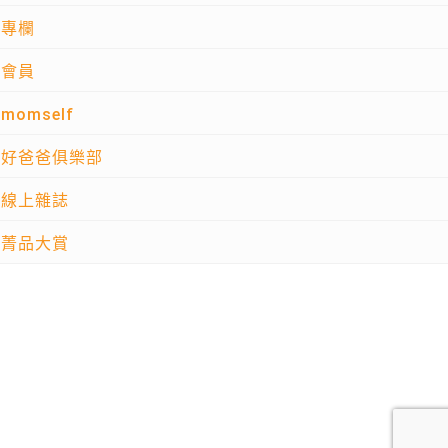
專欄
會員
momself
好爸爸俱樂部
線上雜誌
菁品大賞