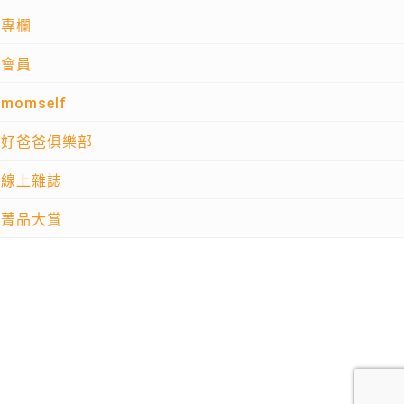
專欄
會員
momself
好爸爸俱樂部
線上雜誌
菁品大賞