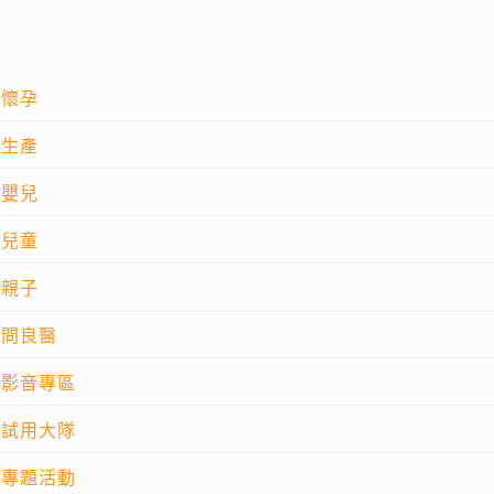
懷孕
生產
嬰兒
兒童
親子
問良醫
影音專區
試用大隊
專題活動