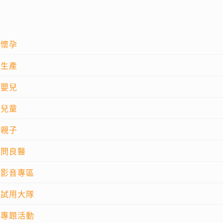
懷孕
生產
嬰兒
兒童
親子
問良醫
影音專區
試用大隊
專題活動