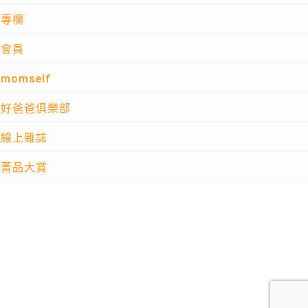
專欄
會員
momself
好爸爸俱樂部
線上雜誌
菁品大賞