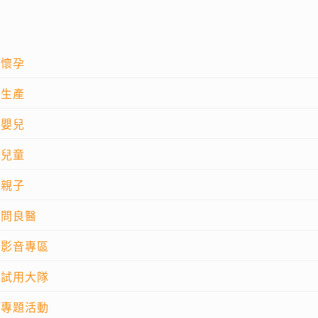
懷孕
生產
嬰兒
兒童
親子
問良醫
影音專區
試用大隊
專題活動