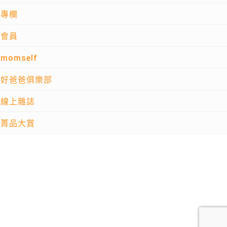
專欄
會員
momself
好爸爸俱樂部
線上雜誌
菁品大賞