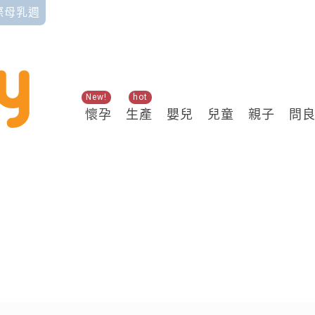
國際母乳週
New!
hot
懷孕
生產
嬰兒
兒童
親子
問
關鍵熱搜