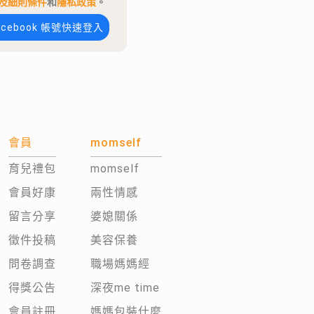
及細則條件
和
隱私政策
。
acebook 帳號快速登入
會員
momself
育兒禮包
momself
會員好康
兩性情感
留言分享
婆媳關係
徵件投稿
美容保養
問卷調查
職場媽媽經
得獎公告
深夜me time
會員註冊
媽媽包裝什麼