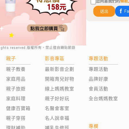
您同意我們的
條款
送出
F
rights reserved.版權所有，禁止擅自轉貼節錄
親子
影音專區
專題活動
親子教養
最新影音企劃
專題活動
家庭用品
開箱育兒好物
品牌好康
親子旅遊
線上媽媽教室
會員活動
家庭料理
親子好好玩
全台媽媽教室
健康百寶箱
名醫會客室
親子穿搭
名人說幸福
專欄
理財補助
哺乳先修班