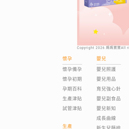
Copyright
2026
.媽媽寶寶All 
懷孕
嬰兒
懷孕備孕
嬰兒照護
懷孕初期
嬰兒用品
孕期百科
育兒強心針
生產津貼
嬰兒副食品
試管津貼
嬰兒新知
成長曲線
生產
新生兒篩檢