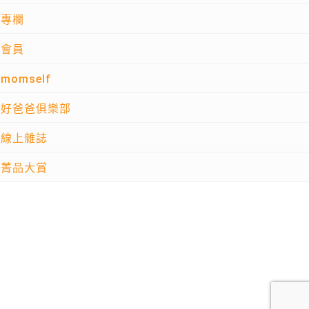
專欄
會員
momself
好爸爸俱樂部
線上雜誌
菁品大賞