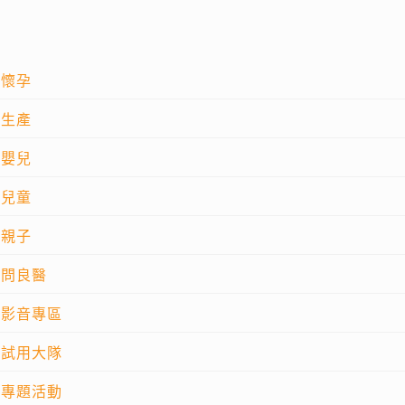
懷孕
生產
嬰兒
兒童
親子
問良醫
影音專區
試用大隊
專題活動