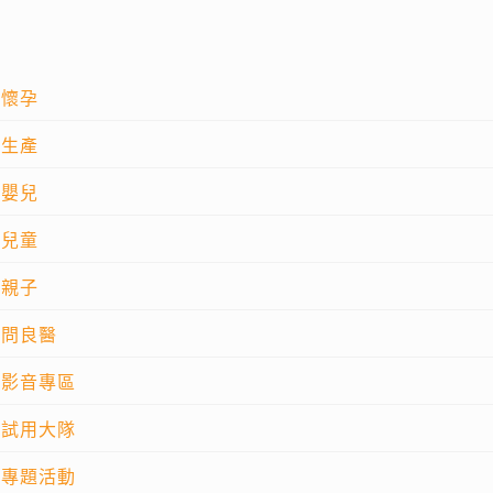
懷孕
生產
嬰兒
兒童
親子
問良醫
影音專區
試用大隊
專題活動