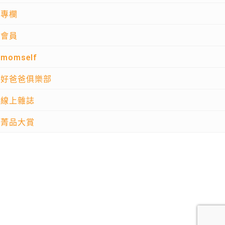
專欄
會員
momself
好爸爸俱樂部
線上雜誌
菁品大賞