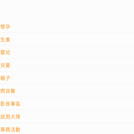
懷孕
生產
嬰兒
兒童
親子
問良醫
影音專區
試用大隊
專題活動