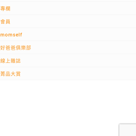
專欄
會員
momself
好爸爸俱樂部
線上雜誌
菁品大賞