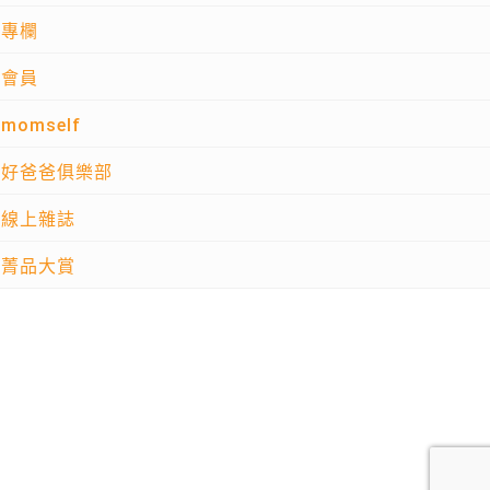
專欄
會員
momself
好爸爸俱樂部
線上雜誌
菁品大賞