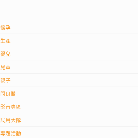
懷孕
生產
嬰兒
兒童
親子
問良醫
影音專區
試用大隊
專題活動