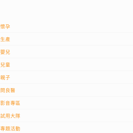
懷孕
生產
嬰兒
兒童
親子
問良醫
影音專區
試用大隊
專題活動