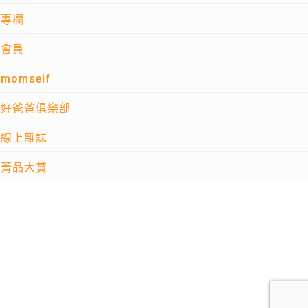
專欄
會員
momself
好爸爸俱樂部
線上雜誌
菁品大賞