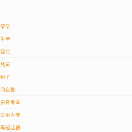
懷孕
生產
嬰兒
兒童
親子
問良醫
影音專區
試用大隊
專題活動