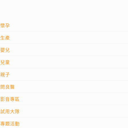
懷孕
生產
嬰兒
兒童
親子
問良醫
影音專區
試用大隊
專題活動