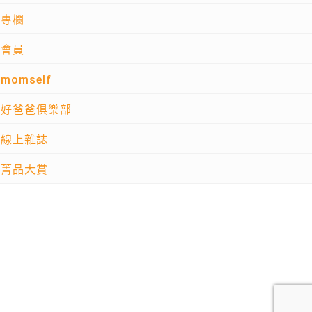
專欄
會員
momself
好爸爸俱樂部
線上雜誌
菁品大賞