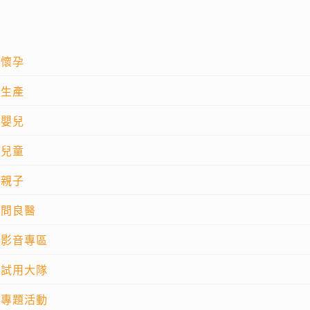
懷孕
生產
嬰兒
兒童
親子
問良醫
影音專區
試用大隊
專題活動