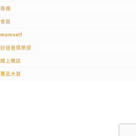
專欄
會員
momself
好爸爸俱樂部
線上雜誌
菁品大賞