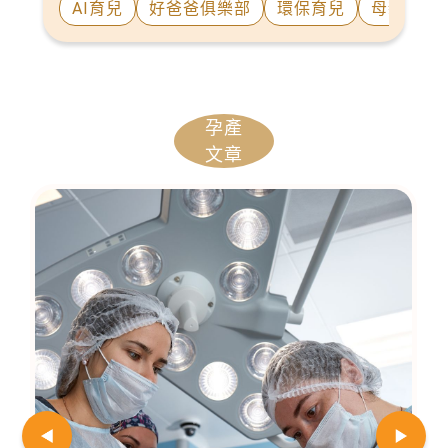
AI育兒
好爸爸俱樂部
環保育兒
母親群像
孕產
文章