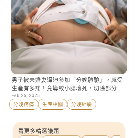
男子被未婚妻逼迫參加「分娩體驗」，感受
生產有多痛！竟導致小腸壞死，切除部分小
Feb 25, 2025
腸。男友媽媽氣憤取消訂婚，並且提告
分娩疼痛
生產相關
分娩經驗
看更多精選議題