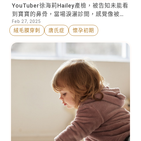
YouTuber徐海莉Hailey產檢，被告知未能看
到寶寶的鼻骨，當場淚灑診間，感覺像被澆
Feb 27, 2025
了一盆水，瞬間心中不安與焦慮
絨毛膜穿刺
唐氏症
懷孕初期