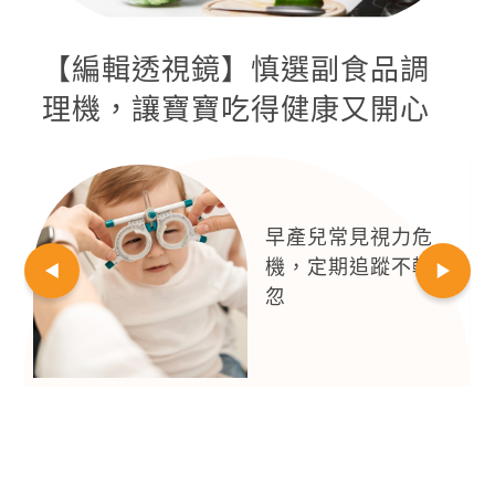
【編輯透視鏡】慎選副食品調
理機，讓寶寶吃得健康又開心
早產兒常見視力危
機，定期追蹤不輕
忽