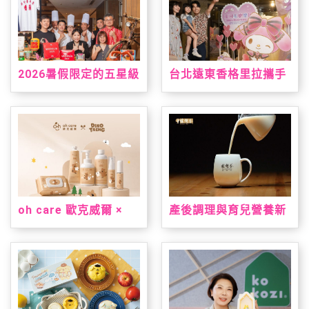
2026暑假限定的五星級
台北遠東香格里拉攜手
台南味，就在台北君悅
三麗鷗打造「美樂蒂&
「凱菲屋．呷台南」名
雙星仙子夏日星夢假
店美食節登場
期」 7/1暑假超萌登場
oh care 歐克威爾 ×
產後調理與育兒營養新
Dinotaeng 呆萌町限量
指標！安永大健康雙獎
聯名登場 從刷牙到洗
明星產品亮相 2026 台
手，把療癒與保養一次
北國際食品展
帶進生活裡