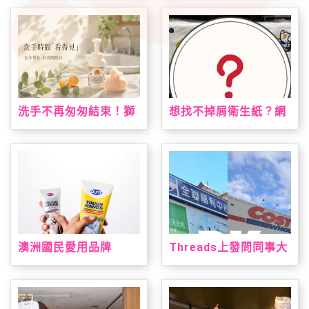
台！VEINOFLUX 帶來
鳳梨酥、蘋果酥、山丘
法式植萃夏日腿部保養
芭娜娜一次收藏
新趨勢
洗手不再匆匆結束！獅
想找不掉屑衛生紙？網
子寶寶推「甜橙泡泡抗
友點名這款：CP值高、
菌洗手慕斯」 神奇變色
韌性夠又好用
泡泡引領潔手互動風潮
澳洲國民愛用品牌
Threads上發問同事大
「DU'IT都益特」強勢
老遠買三層衛生紙？網
登台！攜手大樹藥局獨
友熱議：全聯方便又好
家上市 帶來溫和安心配
用
方修護乾裂肌