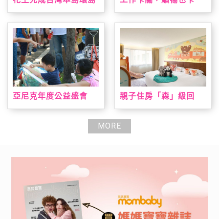
淨灘 撿廢與減塑雙軌達
關？全新 AB+益菌優酪
標
乳助攻 順暢有感 解放
更有力
亞尼克年度公益盛會
親子住房「森」級回
「親子陪伴日」即日起
歸 台北喜來登打造城
報名開跑 暑期陪伴高峰
市小旅人假期 全新主題
期大手牽小手一起寫生
房結合台灣動物、溜滑
MORE
趣，早鳥報到就送手撕
梯、遊戲室全日通一次
戚風蛋糕
滿足