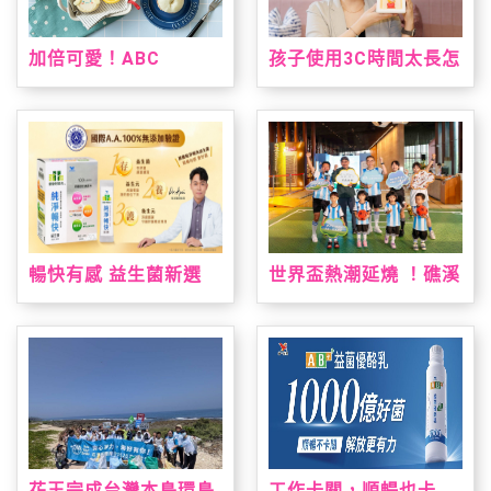
加倍可愛！ABC
孩子使用3C時間太長怎
Cooking Studio聯名
麼辦？kokozi：用聲音
三麗鷗人氣雙冠王推台
陪伴，找回孩子的想像
灣限定手作烘焙課 「布
力
丁狗&大耳狗喜拿 夏日
烘焙派對」解鎖布丁麵
包、造型貝果製作 10
款限量周邊療癒狗狗萌
友，扭蛋驚喜珍藏限定
款貝果吊飾！
暢快有感 益生菌新選
世界盃熱潮延燒 ！礁溪
擇！ 「統一健康好時光
老爺祭出近五十萬元大
純淨暢快益生菌」通過
獎免費住一週，暑假打
國際A.A.100%無添加
造夏日運動場、美墨料
驗證 純淨上市！
理與閱讀盛會
花王完成台灣本島環島
工作卡關，順暢也卡