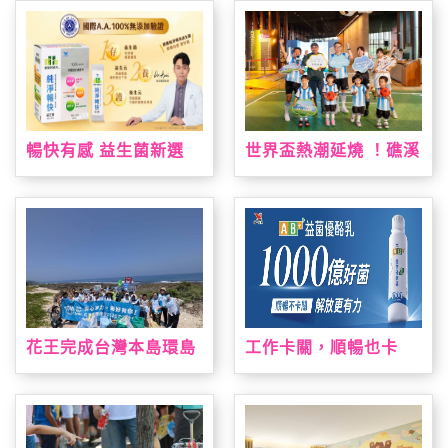
灣限定手作烘焙課 「布
力
丁狗&大耳狗喜拿 夏日
烘焙派對」解鎖布丁麵
包、造型貝果製作 10
款限量周邊療癒狗狗萌
友，扭蛋驚喜珍藏限定
款貝果吊飾！
暢快有感 益生菌新選
世界盃熱潮延燒 ！礁溪
擇！ 「統一健康好時光
老爺祭出近五十萬元大
純淨暢快益生菌」通過
獎免費住一週，暑假打
國際A.A.100%無添加
造夏日運動場、美墨料
驗證 純淨上市！
理與閱讀盛會
花王完成台灣本島環島
工作卡關，順暢也卡
淨灘 撿廢與減塑雙軌達
關？全新 AB+益菌優酪
標
乳助攻 順暢有感 解放
更有力