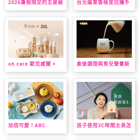
2026暑假限定的五星級
台北遠東香格里拉攜手
台南味，就在台北君悅
三麗鷗打造「美樂蒂&
「凱菲屋．呷台南」名
雙星仙子夏日星夢假
店美食節登場
期」 7/1暑假超萌登場
oh care 歐克威爾 ×
產後調理與育兒營養新
Dinotaeng 呆萌町限量
指標！安永大健康雙獎
聯名登場 從刷牙到洗
明星產品亮相 2026 台
手，把療癒與保養一次
北國際食品展
帶進生活裡
加倍可愛！ABC
孩子使用3C時間太長怎
Cooking Studio聯名
麼辦？kokozi：用聲音
三麗鷗人氣雙冠王推台
陪伴，找回孩子的想像