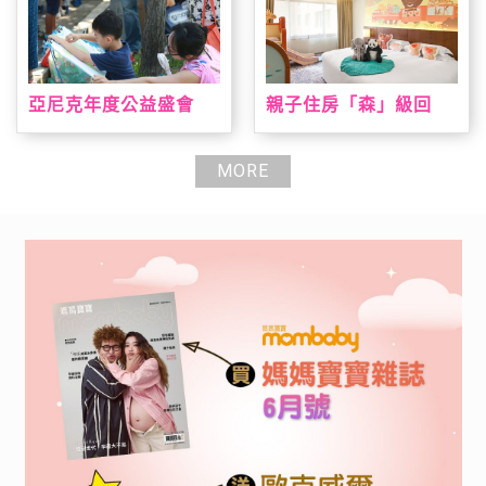
亞尼克年度公益盛會
親子住房「森」級回
「親子陪伴日」即日起
歸 台北喜來登打造城
報名開跑 暑期陪伴高峰
市小旅人假期 全新主題
期大手牽小手一起寫生
房結合台灣動物、溜滑
MORE
趣，早鳥報到就送手撕
梯、遊戲室全日通一次
戚風蛋糕
滿足