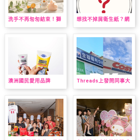
洗手不再匆匆結束！獅
想找不掉屑衛生紙？網
子寶寶推「甜橙泡泡抗
友點名這款：CP值高、
菌洗手慕斯」 神奇變色
韌性夠又好用
泡泡引領潔手互動風潮
澳洲國民愛用品牌
Threads上發問同事大
「DU'IT都益特」強勢
老遠買三層衛生紙？網
登台！攜手大樹藥局獨
友熱議：全聯方便又好
家上市 帶來溫和安心配
用
方修護乾裂肌