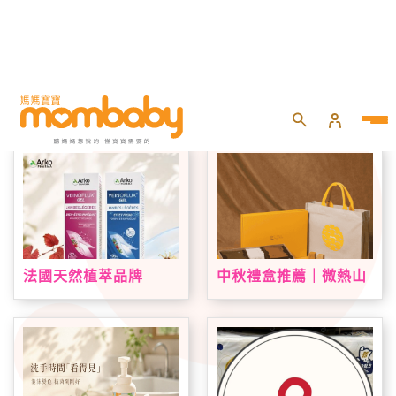
首頁
專題活動
品牌好康
法國天然植萃品牌
中秋禮盒推薦｜微熱山
Arkopharma 艾蔻法登
丘中秋限定禮盒登場！
台！VEINOFLUX 帶來
鳳梨酥、蘋果酥、山丘
法式植萃夏日腿部保養
芭娜娜一次收藏
新趨勢