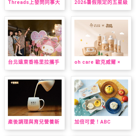
Threads上發問同事大
2026暑假限定的五星級
老遠買三層衛生紙？網
台南味，就在台北君悅
友熱議：全聯方便又好
「凱菲屋．呷台南」名
用
店美食節登場
台北遠東香格里拉攜手
oh care 歐克威爾 ×
三麗鷗打造「美樂蒂&
Dinotaeng 呆萌町限量
雙星仙子夏日星夢假
聯名登場 從刷牙到洗
期」 7/1暑假超萌登場
手，把療癒與保養一次
帶進生活裡
產後調理與育兒營養新
加倍可愛！ABC
指標！安永大健康雙獎
Cooking Studio聯名
明星產品亮相 2026 台
三麗鷗人氣雙冠王推台