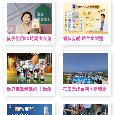
北國際食品展
灣限定手作烘焙課 「布
丁狗&大耳狗喜拿 夏日
烘焙派對」解鎖布丁麵
包、造型貝果製作 10
款限量周邊療癒狗狗萌
友，扭蛋驚喜珍藏限定
款貝果吊飾！
孩子使用3C時間太長怎
暢快有感 益生菌新選
麼辦？kokozi：用聲音
擇！ 「統一健康好時光
陪伴，找回孩子的想像
純淨暢快益生菌」通過
力
國際A.A.100%無添加
驗證 純淨上市！
世界盃熱潮延燒 ！礁溪
花王完成台灣本島環島
老爺祭出近五十萬元大
淨灘 撿廢與減塑雙軌達
獎免費住一週，暑假打
標
造夏日運動場、美墨料
理與閱讀盛會