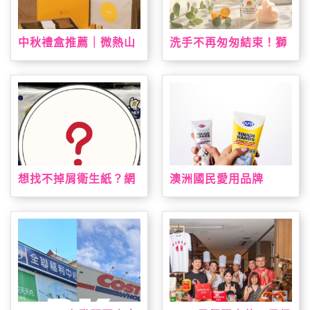
中秋禮盒推薦｜微熱山
洗手不再匆匆結束！獅
丘中秋限定禮盒登場！
子寶寶推「甜橙泡泡抗
鳳梨酥、蘋果酥、山丘
菌洗手慕斯」 神奇變色
芭娜娜一次收藏
泡泡引領潔手互動風潮
想找不掉屑衛生紙？網
澳洲國民愛用品牌
友點名這款：CP值高、
「DU'IT都益特」強勢
韌性夠又好用
登台！攜手大樹藥局獨
家上市 帶來溫和安心配
方修護乾裂肌