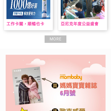
工作卡關，順暢也卡
亞尼克年度公益盛會
關？全新 AB+益菌優酪
「親子陪伴日」即日起
乳助攻 順暢有感 解放
報名開跑 暑期陪伴高峰
更有力
期大手牽小手一起寫生
MORE
趣，早鳥報到就送手撕
戚風蛋糕