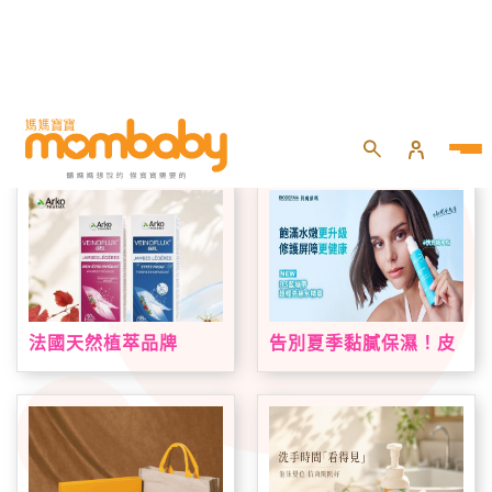
首頁
專題活動
品牌好康
法國天然植萃品牌
告別夏季黏膩保濕！皮
Arkopharma 艾蔻法登
膚科醫師親揭「超輕亮
台！VEINOFLUX 帶來
速效」關鍵 +176%極
法式植萃夏日腿部保養
速補水*！BIODERMA
新趨勢
＃快充補水瓶 挑戰最輕
水亮境界！