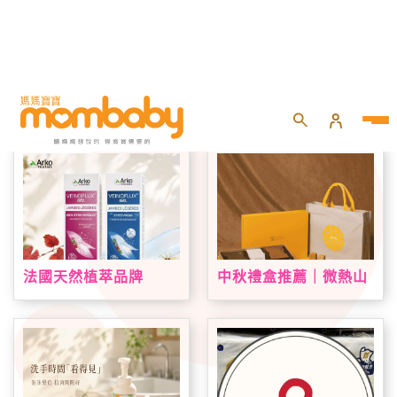
首頁
專題活動
品牌好康
法國天然植萃品牌
中秋禮盒推薦｜微熱山
Arkopharma 艾蔻法登
丘中秋限定禮盒登場！
台！VEINOFLUX 帶來
鳳梨酥、蘋果酥、山丘
法式植萃夏日腿部保養
芭娜娜一次收藏
新趨勢