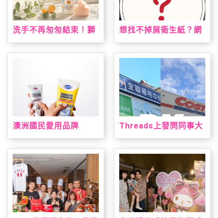
洗手不再匆匆結束！獅
想找不掉屑衛生紙？網
子寶寶推「甜橙泡泡抗
友點名這款：CP值高、
菌洗手慕斯」 神奇變色
韌性夠又好用
泡泡引領潔手互動風潮
澳洲國民愛用品牌
Threads上發問同事大
「DU'IT都益特」強勢
老遠買三層衛生紙？網
登台！攜手大樹藥局獨
友熱議：全聯方便又好
家上市 帶來溫和安心配
用
方修護乾裂肌