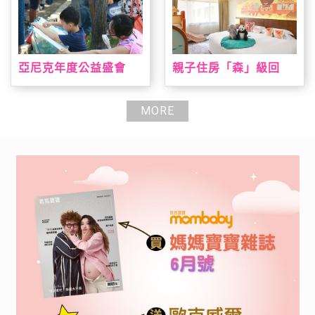
亞尼克年度公益盛會
親子住房「森」級回
「親子陪伴日」即日起
歸 台北喜來登打造城
報名開跑 暑期陪伴高峰
市小旅人假期 全新主題
期大手牽小手一起寫生
房結合台灣動物、溜滑
MORE
趣，早鳥報到就送手撕
梯、遊戲室全日通一次
戚風蛋糕
滿足