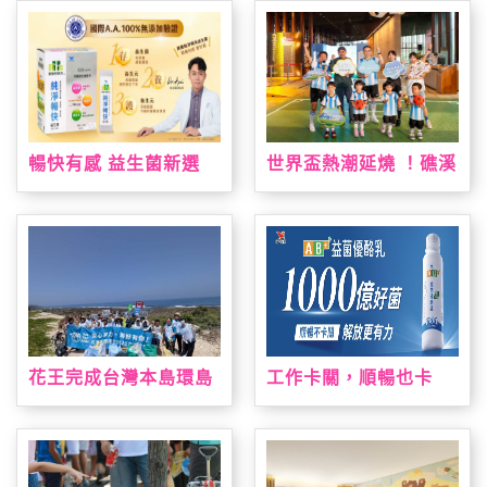
灣限定手作烘焙課 「布
力
丁狗&大耳狗喜拿 夏日
烘焙派對」解鎖布丁麵
包、造型貝果製作 10
款限量周邊療癒狗狗萌
友，扭蛋驚喜珍藏限定
款貝果吊飾！
暢快有感 益生菌新選
世界盃熱潮延燒 ！礁溪
擇！ 「統一健康好時光
老爺祭出近五十萬元大
純淨暢快益生菌」通過
獎免費住一週，暑假打
國際A.A.100%無添加
造夏日運動場、美墨料
驗證 純淨上市！
理與閱讀盛會
花王完成台灣本島環島
工作卡關，順暢也卡
淨灘 撿廢與減塑雙軌達
關？全新 AB+益菌優酪
標
乳助攻 順暢有感 解放
更有力