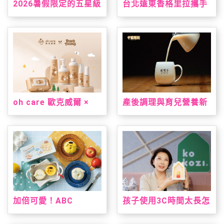
2026暑假限定的五星級
台北遠東香格里拉攜手
台南味，就在台北君悅
三麗鷗打造「美樂蒂&
「凱菲屋．呷台南」名
雙星仙子夏日星夢假
店美食節登場
期」 7/1暑假超萌登場
oh care 歐克威爾 ×
產後調理與育兒營養新
Dinotaeng 呆萌町限量
指標！安永大健康雙獎
聯名登場 從刷牙到洗
明星產品亮相 2026 台
手，把療癒與保養一次
北國際食品展
帶進生活裡
加倍可愛！ABC
孩子使用3C時間太長怎
Cooking Studio聯名
麼辦？kokozi：用聲音
三麗鷗人氣雙冠王推台
陪伴，找回孩子的想像