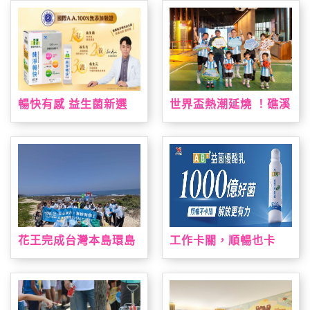
灣限定手作烘焙課 「布
力
丁狗&大耳狗喜拿 夏日
烘焙派對」解鎖布丁麵
包、造型貝果製作 10
款限量周邊療癒狗狗萌
友，扭蛋驚喜珍藏限定
款貝果吊飾！
暢快有感 益生菌新選
世界盃熱潮延燒 ！礁溪
擇！ 「統一健康好時光
老爺祭出近五十萬元大
純淨暢快益生菌」通過
獎免費住一週，暑假打
國際A.A.100%無添加
造夏日運動場、美墨料
驗證 純淨上市！
理與閱讀盛會
花王完成台灣本島環島
工作卡關，順暢也卡
淨灘 撿廢與減塑雙軌達
關？全新 AB+益菌優酪
標
乳助攻 順暢有感 解放
更有力