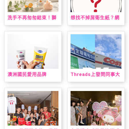
洗手不再匆匆結束！獅
想找不掉屑衛生紙？網
子寶寶推「甜橙泡泡抗
友點名這款：CP值高、
菌洗手慕斯」 神奇變色
韌性夠又好用
泡泡引領潔手互動風潮
澳洲國民愛用品牌
Threads上發問同事大
「DU'IT都益特」強勢
老遠買三層衛生紙？網
登台！攜手大樹藥局獨
友熱議：全聯方便又好
家上市 帶來溫和安心配
用
方修護乾裂肌