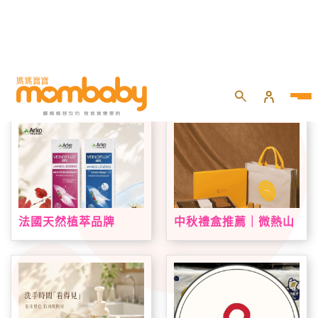
首頁
專題活動
品牌好康
法國天然植萃品牌
中秋禮盒推薦｜微熱山
Arkopharma 艾蔻法登
丘中秋限定禮盒登場！
台！VEINOFLUX 帶來
鳳梨酥、蘋果酥、山丘
法式植萃夏日腿部保養
芭娜娜一次收藏
新趨勢