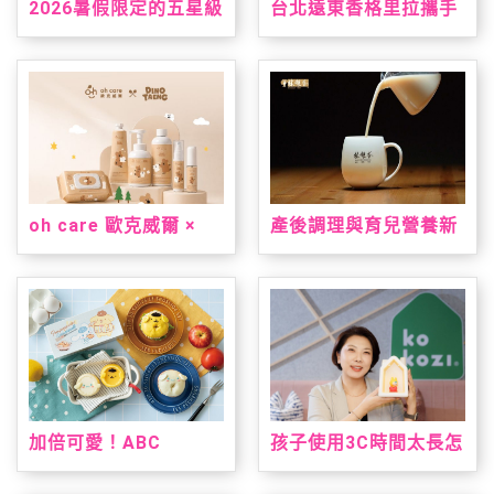
2026暑假限定的五星級
台北遠東香格里拉攜手
台南味，就在台北君悅
三麗鷗打造「美樂蒂&
「凱菲屋．呷台南」名
雙星仙子夏日星夢假
店美食節登場
期」 7/1暑假超萌登場
oh care 歐克威爾 ×
產後調理與育兒營養新
Dinotaeng 呆萌町限量
指標！安永大健康雙獎
聯名登場 從刷牙到洗
明星產品亮相 2026 台
手，把療癒與保養一次
北國際食品展
帶進生活裡
加倍可愛！ABC
孩子使用3C時間太長怎
Cooking Studio聯名
麼辦？kokozi：用聲音
三麗鷗人氣雙冠王推台
陪伴，找回孩子的想像