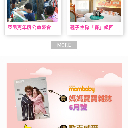
亞尼克年度公益盛會
親子住房「森」級回
「親子陪伴日」即日起
歸 台北喜來登打造城
報名開跑 暑期陪伴高峰
市小旅人假期 全新主題
期大手牽小手一起寫生
房結合台灣動物、溜滑
MORE
趣，早鳥報到就送手撕
梯、遊戲室全日通一次
戚風蛋糕
滿足